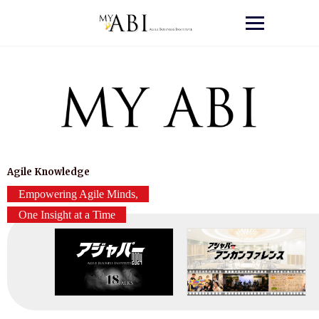
Skip
to
content
Agile Knowledge
Empowering Agile Minds,
One Insight at a Time